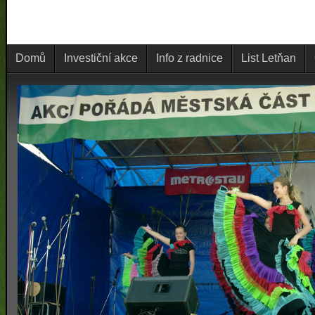
Domů
Investiční akce
Info z radnice
List Letňan