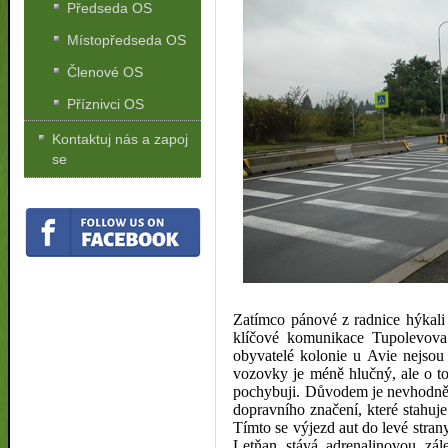
Předseda OS
Místopředseda OS
Členové OS
Příznivci OS
Kontaktuj nás a zapoj
se
Zatímco pánové z radnice hýkali 
klíčové komunikace Tupolevov
obyvatelé kolonie u Avie nejsou 
vozovky je méně hlučný, ale o to
pochybuji. Důvodem je nevhodně 
dopravního značení, které stahuje
Tímto se výjezd aut do levé stran
Letňan stává adrenalinovou zále