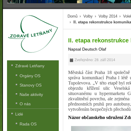
Domů
Volby
Volby 2014
Vole
II. etapa rekonstrukce komunik
II. etapa rekonstrukc
Napsal Deutsch Olaf
Zveřejněno: 28. září 2014
Zdravé Letňany
Městská část Praha 18 společně 
Orgány OS
správa komunikací Praha l létě 
Tupolevova.
„V této etapě byl r
Stanovy OS
objezdu křížení ulic Vesels
situovanému u hypermarketu G
Naše aktivity
zkvalitnění povrchu, ale zejména
přednostních pruhů pro autobusy
O nás
vytvořením bezpečných přechodů
Lidé
Názor občanského sdružení Zdr
Rada OS