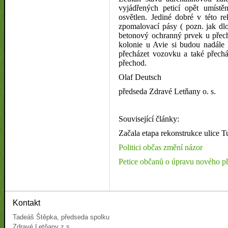
vyjádřených peticí opět umíst
osvětlen. Jediné dobré v této r
zpomalovací pásy ( pozn. jak dl
betonový ochranný prvek u přech
kolonie u Avie si budou nadále
přecházet vozovku a také přechá
přechod.
Olaf Deutsch
předseda Zdravé Letňany o. s.
Související články:
Začala etapa rekonstrukce ulice 
Politici občas změní názor
Petice občanů o úpravu nového p
Kontakt
Tadeáš Štěpka, předseda spolku
Zdravé Letňany z.s.