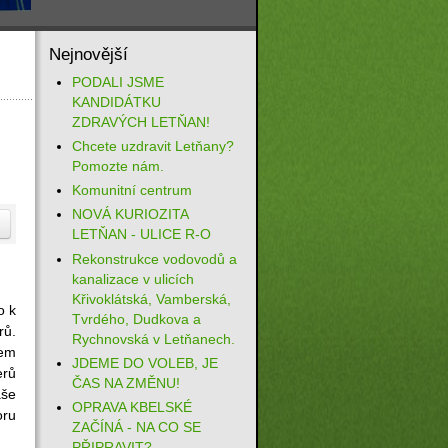
Nejnovější
PODALI JSME
KANDIDÁTKU
ZDRAVÝCH LETŇAN!
Chcete uzdravit Letňany?
Pomozte nám.
Komunitní centrum
NOVÁ KURIOZITA
LETŇAN - ULICE R-O
Rekonstrukce vodovodů a
kanalizace v ulicích
Křivoklátská, Vamberská,
o k
Tvrdého, Dudkova a
rů.
Rychnovská v Letňanech.
sem
JDEME DO VOLEB, JE
erů
ČAS NA ZMĚNU!
aše
OPRAVA KBELSKÉ
oru
ZAČÍNÁ - NA CO SE
PŘIPRAVIT?