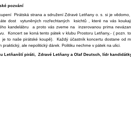
tské pozvání
upení Pirátská strana a sdružení Zdravé Letňany o. s. si je vědomo,
áte dost vytuněných rozřechtaných ksichtů , které na vás koukaj
ého kandelábru a proto vás zveme na inzerovanou prima neváza
vu. Koncert se koná tento pátek v klubu Prostoru Letňany,
- ( pozn. t
 je to naše pirátské koupě). Každý účastník koncertu dostane od 
 praktický, ale nepolitický dárek. Politiku nechme v pátek na ulici.
 Letňanští piráti, Zdravé Letňany a Olaf Deutsch, lídr kandidátk