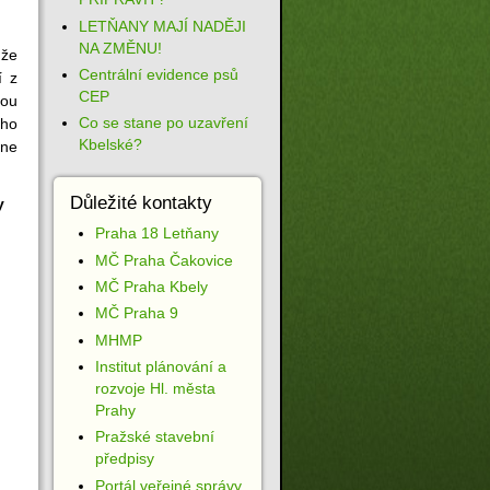
LETŇANY MAJÍ NADĚJI
NA ZMĚNU!
 že
Centrální evidence psů
í z
CEP
nou
Co se stane po uzavření
oho
Kbelské?
mne
Důležité kontakty
y
Praha 18 Letňany
MČ Praha Čakovice
MČ Praha Kbely
MČ Praha 9
MHMP
Institut plánování a
rozvoje Hl. města
Prahy
Pražské stavební
předpisy
Portál veřejné správy