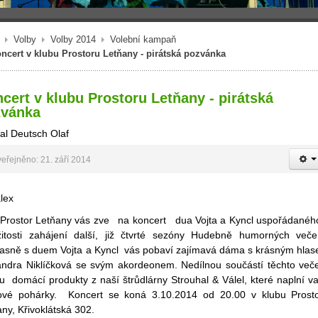
Volby
Volby 2014
Volební kampaň
ncert v klubu Prostoru Letňany - pirátská pozvánka
cert v klubu Prostoru Letňany - pirátská
zvánka
al Deutsch Olaf
eřejněno: 21. září 2014
 Prostor Letňany vás zve na koncert dua Vojta a Kyncl uspořádanéh
ežitosti zahájení další, již čtvrté sezóny Hudebně humorných veče
asně s duem Vojta a Kyncl vás pobaví zajímavá dáma s krásným hla
andra Niklíčková se svým akordeonem. Nedílnou součástí těchto več
u domácí produkty z naší štrůdlárny Strouhal & Válel, které naplní v
ové pohárky. Koncert se koná 3.10.2014 od 20.00 v klubu Prost
any, Křivoklátská 302.