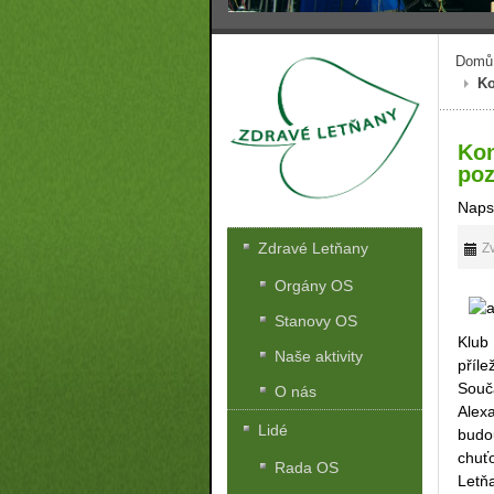
Domů
Ko
Kon
po
Naps
Zdravé Letňany
Zv
Orgány OS
Stanovy OS
Klub
Naše aktivity
příl
Souč
O nás
Alex
Lidé
budo
chuť
Rada OS
Letň