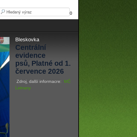
0
Bleskovka
Centrální
evidence
psů, Platné od 1.
července 2026
Zdroj, další informacre:
MČ
Letnany