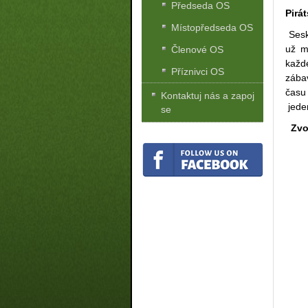
Předseda OS
Pirá
Místopředseda OS
Sesk
už m
Členové OS
každ
Příznivci OS
zába
času
Kontaktuj nás a zapoj
jeden
se
Zvou