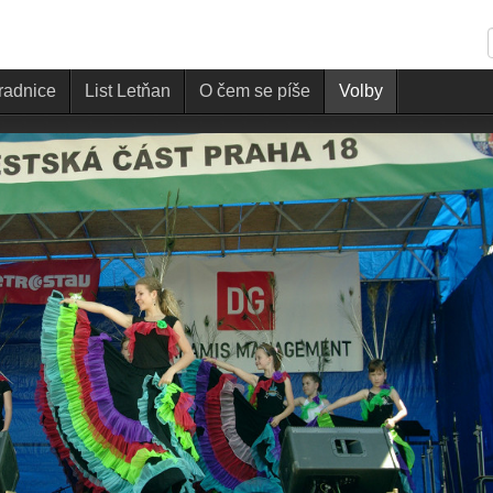
 radnice
List Letňan
O čem se píše
Volby