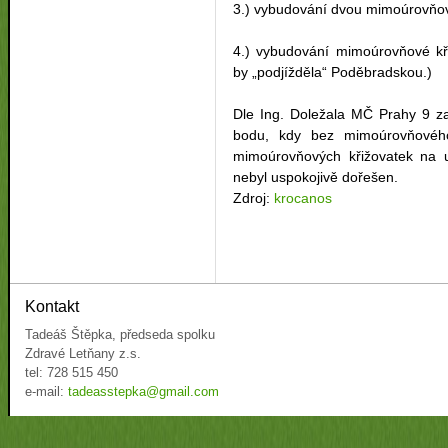
3.) vybudování dvou mimoúrovňov
4.) vybudování mimoúrovňové kři
by „podjížděla“ Poděbradskou.)
Dle Ing. Doležala MČ Prahy 9 za
bodu, kdy bez mimoúrovňového
mimoúrovňových křižovatek na 
nebyl uspokojivě dořešen.
Zdroj:
krocanos
Kontakt
Tadeáš Štěpka, předseda spolku
Zdravé Letňany z.s.
tel: 728 515 450
e-mail:
tadeasstepka@gmail.com