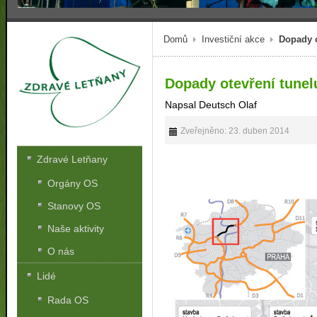
Domů
Investiční akce
Dopady o
Dopady otevření tunel
Napsal Deutsch Olaf
Zveřejněno: 23. duben 2014
Zdravé Letňany
Orgány OS
Stanovy OS
Naše aktivity
O nás
Lidé
Rada OS