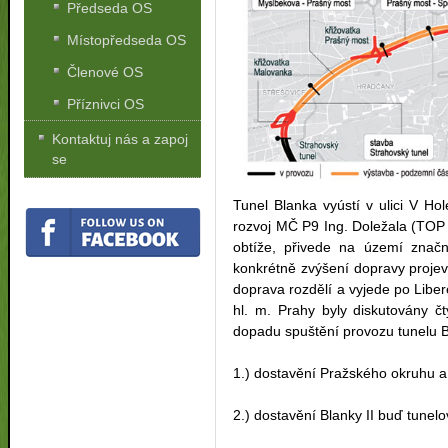
Předseda OS
Místopředseda OS
Členové OS
Příznivci OS
Kontaktuj nás a zapoj
se
Tunel Blanka vyústí v ulici V H
rozvoj MČ P9 Ing. Doležala (TOP
obtíže, přivede na území znač
konkrétně zvýšení dopravy projev
doprava rozdělí a vyjede po Libe
hl. m. Prahy byly diskutovány č
dopadu spuštění provozu tunelu B
1.) dostavění Pražského okruhu a
2.) dostavění Blanky II buď tune