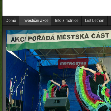
Domů
Investiční akce
Info z radnice
List Letňan