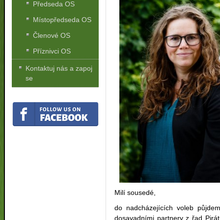
Předseda OS
Místopředseda OS
Členové OS
Příznivci OS
Kontaktuj nás a zapoj
se
Milí sousedé,
do nadcházejících voleb půjde
dosavadními partnery z řad Pirá