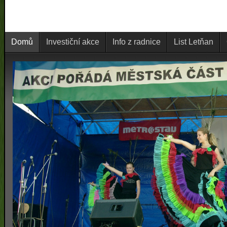
Domů
Investiční akce
Info z radnice
List Letňan