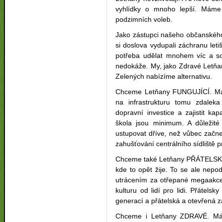
vyhlídky o mnoho lepší. Máme
podzimních voleb.
Jako zástupci našeho občanského
si doslova vydupali záchranu letiš
potřeba udělat mnohem víc a s
nedokáže. My, jako Zdravé Letňa
Zelených nabízíme alternativu.
Chceme Letňany FUNGUJÍCÍ. Mají t
na infrastrukturu tomu zdaleka
dopravní investice a zajistit kap
škola jsou minimum. A důležit
ustupovat dříve, než vůbec začne
zahušťování centrálního sídliště 
Chceme také Letňany PŘÁTELSKÉ.
kde to opět žije. To se ale nep
utrácením za otřepané megaakce
kulturu od lidí pro lidi. Přáte
generací a přátelská a otevřená 
Chceme i Letňany ZDRAVÉ. Mám