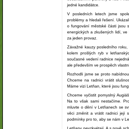
jedné kandidátce.
V posledních letech jsme spole
problémy a hledali řešení. Ukáza
o fungování městské části jsou 
energických a zkušených lidí, v
za jeden provaz.
Závažné kauzy posledního roku, 
kolem prošlých ryb v letňanskýc
současné vedení radnice nejedná
ale především ve prospěch vlast
Rozhodli jsme se proto nabídnou
Chceme na radnici vrátit slušno
Máme vizi Letňan, které jsou fung
Chceme vyčistit pomyslný Augiášů
Na to však sami nestačíme. Pros
mluvte o dění v Letňanech se s
věci změnit a vrátit radnici jej
podmínky pro to, aby se nám v Le
Letňany nevzkvétají. A s nově s