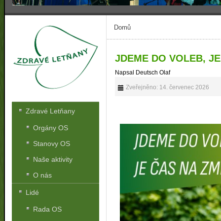
Domů
JDEME DO VOLEB, JE
Napsal Deutsch Olaf
Zveřejněno: 14. červenec 2026
Zdravé Letňany
Orgány OS
Stanovy OS
Naše aktivity
O nás
Lidé
Rada OS