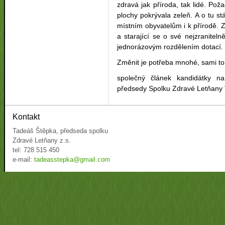
zdravá jak příroda, tak lidé. Po
plochy pokrývala zeleň. A o tu stáv
místním obyvatelům i k přírodě. Z
a starající se o své nejzranitel
jednorázovým rozdělením dotací.
Změnit je potřeba mnohé, sami to
společný článek kandidátky n
předsedy Spolku Zdravé Letňany
Kontakt
Tadeáš Štěpka, předseda spolku
Zdravé Letňany z.s.
tel: 728 515 450
e-mail:
tadeasstepka@gmail.com